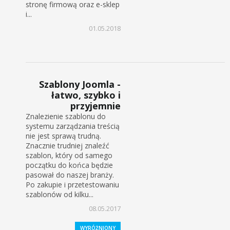
stronę firmową oraz e-sklep
i...
01.05.2018
Szablony Joomla -
łatwo, szybko i
przyjemnie
Znalezienie szablonu do
systemu zarządzania treścią
nie jest sprawą trudną.
Znacznie trudniej znaleźć
szablon, który od samego
początku do końca będzie
pasował do naszej branży.
Po zakupie i przetestowaniu
szablonów od kilku...
08.05.2017
WYRÓŻNIONY