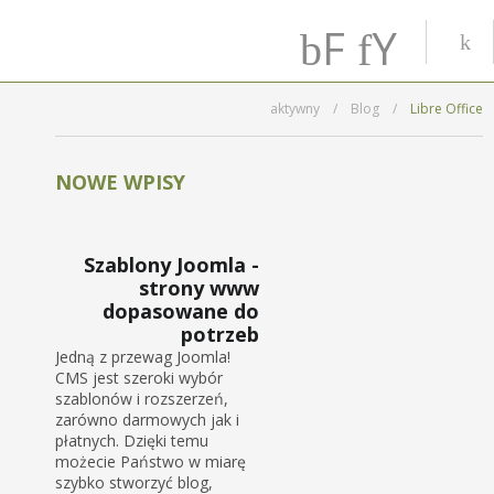
F
Y
ac
o
aktywny
/
Blog
/
Libre Office
e
u
b
T
NOWE WPISY
o
u
Szablony Joomla -
o
b
strony www
dopasowane do
k
e
potrzeb
Jedną z przewag Joomla!
CMS jest szeroki wybór
szablonów i rozszerzeń,
zarówno darmowych jak i
płatnych. Dzięki temu
możecie Państwo w miarę
szybko stworzyć blog,