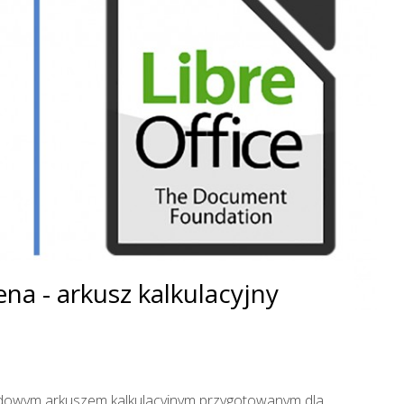
na - arkusz kalkulacyjny
adowym arkuszem kalkulacyjnym przygotowanym dla