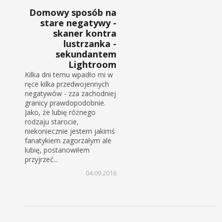
Domowy sposób na
stare negatywy -
skaner kontra
lustrzanka -
sekundantem
Lightroom
Kilka dni temu wpadło mi w
ręce kilka przedwojennych
negatywów - zza zachodniej
granicy prawdopodobnie.
Jako, że lubię różnego
rodzaju starocie,
niekoniecznie jestem jakimś
fanatykiem zagorzałym ale
lubię, postanowiłem
przyjrzeć...
04.09.2016